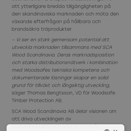
att ytterligare bredda tillgängligheten på
den skandinaviska marknaden och möta den
växande efterfrågan på hållbara och
brandsäkra träprodukter.
– Vi ser en stark gemensam potential att
utveckla marknaden tillsammans med SCA
Wood Scandinavia. Deras marknadsposition
och starka distributionsnätverk i kombination
med Woodsafes tekniska kompetens och
dokumenterade lösningar skapar en solid
grund för tillväxt och långsiktig utveckling
,
säger Thomas Bengtsson, VD för Woodsafe
Timber Protection AB.
SCA Wood Scandinavia AB delar visionen om
att driva utvecklingen av
brandskyddsimpregnerat trä framåt.