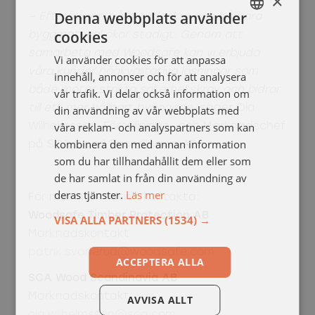
×
Denna webbplats använder
– Efterfrågan på brandsäkra och hållbara
cookies
byggmaterial ökar stadigt. Genom att
SWEDISH
samarbeta med Woodsafe kan vi erbjuda
Vi använder cookies för att anpassa
ENGELSKA
våra kunder högkvalitativa lösningar som
innehåll, annonser och för att analysera
både möter strikta säkerhetskrav och bidrar
vår trafik. Vi delar också information om
till ett mer hållbart byggande
, säger Ola
din användning av vår webbplats med
våra reklam- och analyspartners som kan
Wilhelmsson, Försäljnings- och Marknadschef
kombinera den med annan information
på SCA Wood Scandinavia AB.
som du har tillhandahållit dem eller som
de har samlat in från din användning av
deras tjänster.
Läs mer
För mer information kontakta:
Woodsafe Timber Protection AB
VISA ALLA PARTNERS
(1534) →
Marknadskontakt
patrik.svanerud@woodsafe.com
ACCEPTERA ALLA
SCA Wood Scandinavia AB
Marknadskontakt
AVVISA ALLT