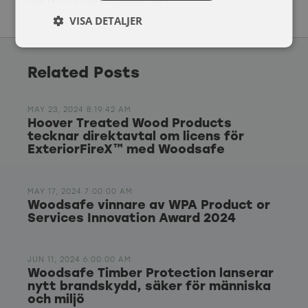
ola.wilhelmsson@sca.com
VISA DETALJER
Related Posts
MAY 23, 2024 8:19:42 AM
Hoover Treated Wood Products
tecknar direktavtal om licens för
ExteriorFireX™ med Woodsafe
MAY 17, 2024 7:00:00 AM
Woodsafe vinnare av WPA Product or
Services Innovation Award 2024
JUN 11, 2024 6:00:00 AM
Woodsafe Timber Protection lanserar
nytt brandskydd, säker för människa
och miljö