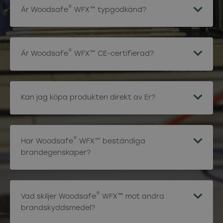
®
Är Woodsafe
WFX™ typgodkänd?
®
Är Woodsafe
WFX™ CE-certifierad?
Kan jag köpa produkten direkt av Er?
®
Har Woodsafe
WFX™ beständiga
brandegenskaper?
®
Vad skiljer Woodsafe
WFX™ mot andra
brandskyddsmedel?