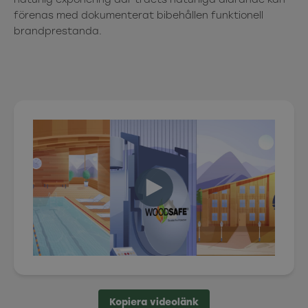
naturlig exponering där träets naturliga åldrande kan
förenas med dokumenterat bibehållen funktionell
brandprestanda.
Kopiera videolänk