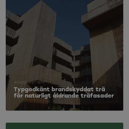
®
WOODSAFE
WFX™
Typgodkänt brandskyddat trä
för naturligt åldrande träfasader