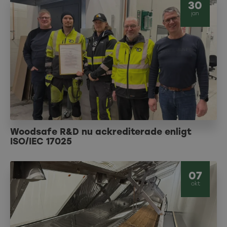
30
jan
Woodsafe R&D nu ackrediterade enligt
ISO/IEC 17025
07
okt