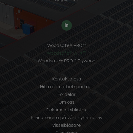
Woodsafe® PRO™
Woodsafe® WFX™
Woodsafe® PRO™ Plywood
Kontakta oss
Hitta samarbetspartner
Fördelar
Om oss
Dokumentbibliotek
Prenumerera på vårt nyhetsbrev
Visselblåsare