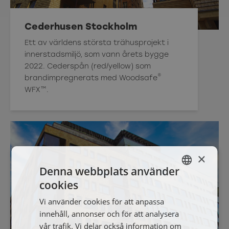
Cederhusen Stockholm
Ett av världens största trähusprojekt i
innerstadsmiljö, som vann årets bygge
2022. Cederspån (red/yellow) som
®
brandimpregnerats med Woodsafe
WFX™.
×
Denna webbplats använder
cookies
SWEDISH
Vi använder cookies för att anpassa
ENGELSKA
innehåll, annonser och för att analysera
vår trafik. Vi delar också information om