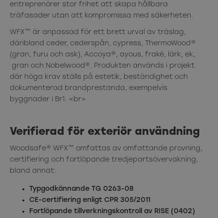
entreprenörer stor frihet att skapa hållbara
träfasader utan att kompromissa med säkerheten.
WFX™ är anpassad för ett brett urval av träslag,
däribland ceder, cederspån, cypress, ThermoWood®
(gran, furu och ask), Accoya®, ayous, fraké, lärk, ek,
gran och Nobelwood®. Produkten används i projekt
där höga krav ställs på estetik, beständighet och
dokumenterad brandprestanda, exempelvis
byggnader i Br1. <br>
Verifierad för exteriör användning
Woodsafe® WFX™ omfattas av omfattande provning,
certifiering och fortlöpande tredjepartsövervakning,
bland annat:
Typgodkännande TG 0263-08
CE-certifiering enligt CPR 305/2011
Fortlöpande tillverkningskontroll av RISE (0402)