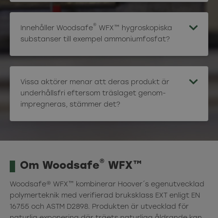
®
Innehåller Woodsafe
WFX™ hygroskopiska
substanser till exempel ammoniumfosfat?
Vissa aktörer menar att deras produkt är
underhållsfri eftersom träslaget genom-
impregneras, stämmer det?
®
Om Woodsafe
WFX™
Woodsafe® WFX™ kombinerar Hoover´s egenutvecklad
polymerteknik med verifierad bruksklass EXT enligt EN
16755 och ASTM D2898. Produkten är utvecklad för