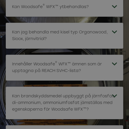
®
Kan Woodsafe
WFX™ ytbehandlas?
Kan jag behandla med kisel typ Organowood,
Sioox, järnvitriol?
®
Innehåller Woodsafe
WFX™ ämnen som är
upptagna på REACH SVHC-lista?
Kan brandskyddsmedel uppbyggt på järnfosfat,
di-ammonium, ammoniumfosfat jämställas med
egenskaperna för Woodsafe WFX™?