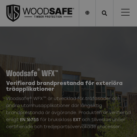
®
Woodsafe
WFX™
Verifierad brandprestanda för exteriöra
träapplikationer
Woodsafe® WFX™ är utvecklad för träfasader och
andra utomhusapplikationer där långsiktig
brandprestanda är avgörande. Produkten är verifierad
enligt
EN 16755
för bruksklass
EXT
och tillverkas under
certifierade och tredjepartsövervakade processer.