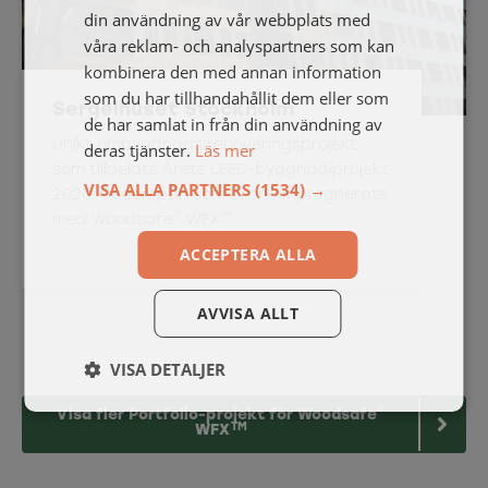
din användning av vår webbplats med
våra reklam- och analyspartners som kan
kombinera den med annan information
som du har tillhandahållit dem eller som
Sergelhuset Stockholm
de har samlat in från din användning av
Unikt ombyggnads/renoveringsprojekt
deras tjänster.
Läs mer
som tilldelats Årets LEED-byggnad/projekt
VISA ALLA PARTNERS
(1534) →
2020. Cederspån som brandimpregnerats
®
med Woodsafe
WFX™.
ACCEPTERA ALLA
AVVISA ALLT
VISA DETALJER
®
Visa fler Portfolio-projekt för Woodsafe
TM
WFX