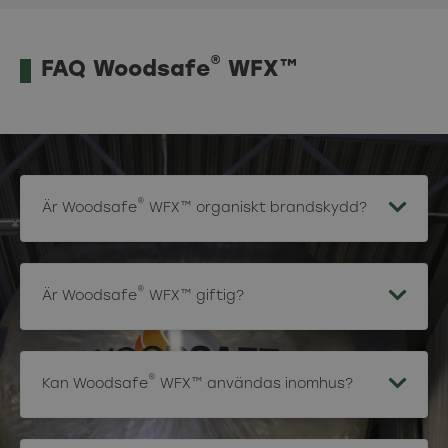
®
FAQ Woodsafe
WFX™
®
Är Woodsafe
WFX™ organiskt brandskydd?
®
Är Woodsafe
WFX™ giftig?
®
Kan Woodsafe
WFX™ användas inomhus?