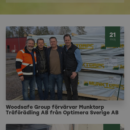
21
maj
Woodsafe Group förvärvar Munktorp
Träförädling AB från Optimera Sverige AB