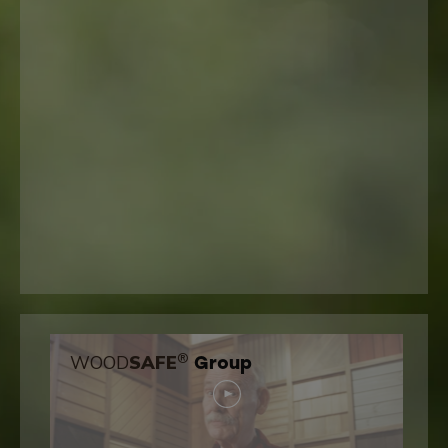
®
WOOD
SAFE
Group