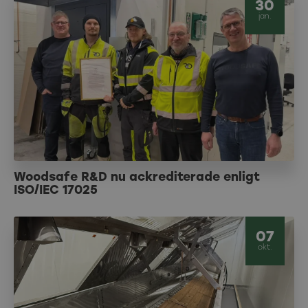
30
jan.
Woodsafe R&D nu ackrediterade enligt
ISO/IEC 17025
07
okt.