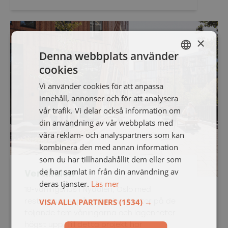
×
Denna webbplats använder
cookies
SWEDISH
Vi använder cookies för att anpassa
ENGELSKA
innehåll, annonser och för att analysera
vår trafik. Vi delar också information om
din användning av vår webbplats med
våra reklam- och analyspartners som kan
kombinera den med annan information
som du har tillhandahållit dem eller som
de har samlat in från din användning av
Vertikalen
deras tjänster.
Läs mer
18-våningshus i Nydalen, Oslo med
VISA ALLA PARTNERS
(1534) →
restauranger på gatuplan, kontor på de
följande fem våningarna och lägenheter
högst upp. Till detta projekt har