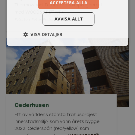
ACCEPTERA ALLA
Thermowood-D furu brandimpregnerad
®
WOOD
SAFE
med
WFX™.
AVVISA ALLT
Foto: Lars Petter Pettersen
VISA DETALJER
Cederhusen
Ett av världens största trähusprojekt i
innerstadsmiljö, som vann årets bygge
2022. Cederspån (red/yellow) som
®