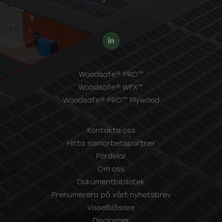
Woodsafe® PRO™
Woodsafe® WFX™
Woodsafe® PRO™ Plywood
Kontakta oss
Hitta samarbetspartner
Fördelar
Om oss
Dokumentbibliotek
Prenumerera på vårt nyhetsbrev
Visselblåsare
Disclaimer