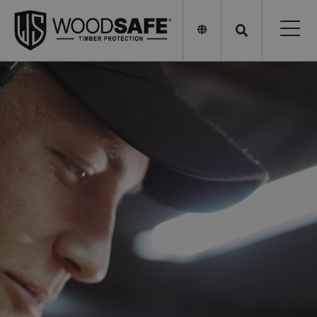
Atomic Hero
Lorem ipsum dolor sit amet, consectetur adipiscing elit.
In in mi at felis mattis suscipit at in justo. Ut varius
tristique faucibus.