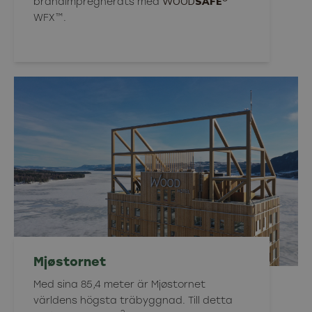
WOOD
SAFE
brandimpregnerats med
WFX™.
Mjøstornet
Med sina 85,4 meter är Mjøstornet
världens högsta träbyggnad. Till detta