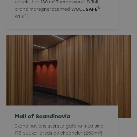
3
projekt har 130 m
Thermowood-D Tall
®
WOOD
SAFE
brandimpregnerats med
WFX™.
Mall of Scandinavia
Skandinaviens största galleria med sina
3
175 butiker pryds av ekpaneler (250 m
) i