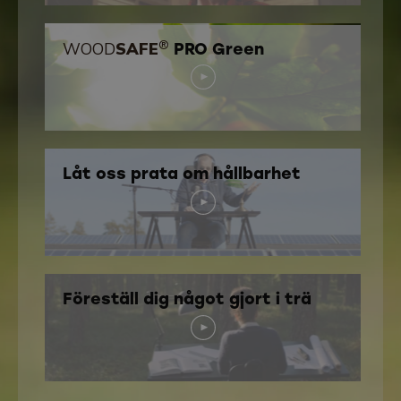
®
WOOD
SAFE
PRO Green
Låt oss prata om hållbarhet
Föreställ dig något gjort i trä