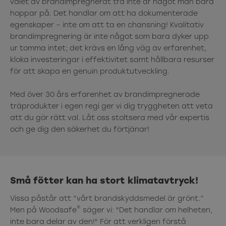
valet av brandimpregnerat trä inte är något man bara
hoppar på. Det handlar om att ha dokumenterade
egenskaper – inte om att ta en chansning! Kvalitativ
brandimpregnering är inte något som bara dyker upp
ur tomma intet; det krävs en lång väg av erfarenhet,
kloka investeringar i effektivitet samt hållbara resurser
för att skapa en genuin produktutveckling.
Med över 30 års erfarenhet av brandimpregnerade
träprodukter i egen regi ger vi dig tryggheten att veta
att du gör rätt val. Låt oss stoltsera med vår expertis
och ge dig den säkerhet du förtjänar!
Små fötter kan ha stort klimatavtryck!
Vissa påstår att ”vårt brandskyddsmedel är grönt.”
®
Men på Woodsafe
säger vi: "Det handlar om helheten,
inte bara delar av den!" För att verkligen förstå