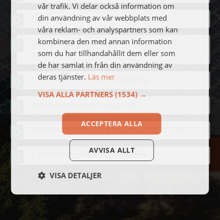
vår trafik. Vi delar också information om
din användning av vår webbplats med
72.000 m2 expansionsmark
våra reklam- och analyspartners som kan
kombinera den med annan information
960 m2 kontor med konferenslokal för 24
som du har tillhandahållit dem eller som
personer
de har samlat in från din användning av
deras tjänster.
Läs mer
2 x 500 kW biobränsleanläggning
VISA ALLA PARTNERS
(1534) →
498 kWp solenergianläggning
ACCEPTERA ALLA
7 st eltruckar (8t, 5t, 4,5t, 3,5t, 2,5t, 2t, 1,5t)
AVVISA ALLT
2 st 12t HVO-drivna lastmaskiner
VISA DETALJER