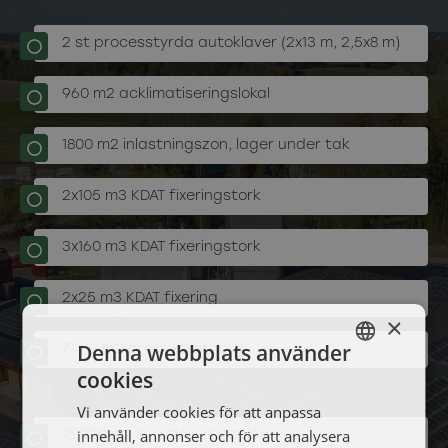
2 st processtyrda autoklaver (2x13 m, 2,5x8 m)
960 m2 acklimatiseringslokal
1800 m2 inlastningszon, lager under tak
2x105 m3 KDAT fixeringstork
3x160 m3 KDAT fixeringstork
2x25 m3 KDAT fixering
×
Denna webbplats använder
7.900 m2 produktionslokal
cookies
SWEDISH
Vi använder cookies för att anpassa
ENGELSKA
innehåll, annonser och för att analysera
15.000 m2 in- utleveransplan