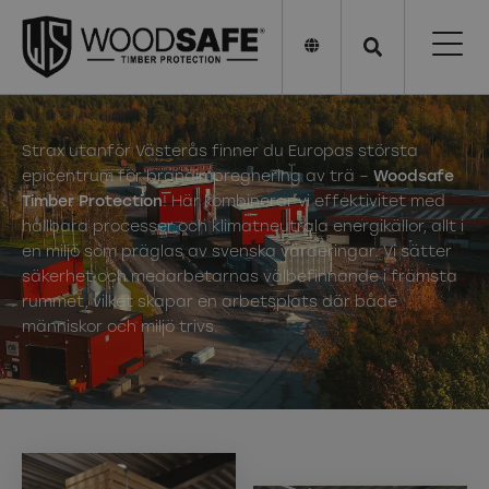
Strax utanför Västerås finner du Europas största
epicentrum för brandimpregnering av trä –
Woodsafe
Timber Protection
! Här kombinerar vi effektivitet med
hållbara processer och klimatneutrala energikällor, allt i
en miljö som präglas av svenska värderingar. Vi sätter
säkerhet och medarbetarnas välbefinnande i främsta
rummet, vilket skapar en arbetsplats där både
människor och miljö trivs.