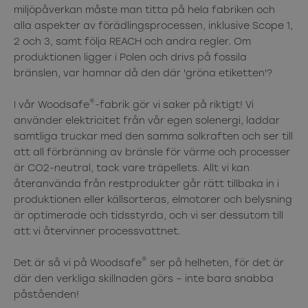
miljöpåverkan måste man titta på hela fabriken och
alla aspekter av förädlingsprocessen, inklusive Scope 1,
2 och 3, samt följa REACH och andra regler. Om
produktionen ligger i Polen och drivs på fossila
bränslen, var hamnar då den där 'gröna etiketten'?
®
I vår Woodsafe
-fabrik gör vi saker på riktigt! Vi
använder elektricitet från vår egen solenergi, laddar
samtliga truckar med den samma solkraften och ser till
att all förbränning av bränsle för värme och processer
är CO2-neutral, tack vare träpellets. Allt vi kan
återanvända från restprodukter går rätt tillbaka in i
produktionen eller källsorteras, elmotorer och belysning
är optimerade och tidsstyrda, och vi ser dessutom till
att vi återvinner processvattnet.
®
Det är så vi på Woodsafe
ser på helheten, för det är
där den verkliga skillnaden görs – inte bara snabba
påståenden!