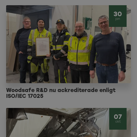
30
jan
Woodsafe R&D nu ackrediterade enligt
ISO/IEC 17025
07
okt