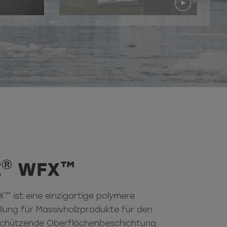
®
E
WFX™
™ ist eine einzigartige polymere
ng für Massivholzprodukte für den
 schützende Oberflächenbeschichtung