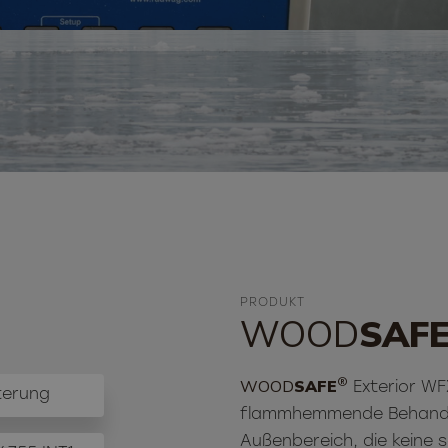
PRODUKT
WOOD
SAF
®
WOOD
SAFE
Exterior WFX
terung
flammhemmende Behandlu
Außenbereich, die keine