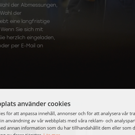
ge Wahl der Abmessungen,
 Wahl der
t eine langfristige
Wenn Sie sich mit
Sie herzlich eingeladen,
oder per E-Mail an
plats använder cookies
s för att anpassa innehåll, annonser och för att analysera vår tra
in användning av vår webbplats med våra reklam- och analyspar
d annan information som du har tillhandahållit dem eller som d