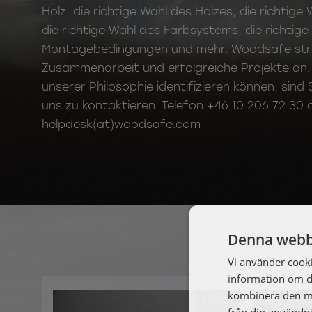
Holz, die richtige Wahl des Holzes, die richti
die richtige Wahl des Farbsystems, die richtige
Montagebedingungen und mehr. Woodsafe streb
Zusammenarbeit und erfolgreiche Projekte an. 
unserer Philosophie identifizieren können, sind 
uns zu kontaktieren. Telefon +46 10 206 72 30 
helpdesk(at)woodsafe.com
Denna webb
Vi använder cookie
information om d
kombinera den me