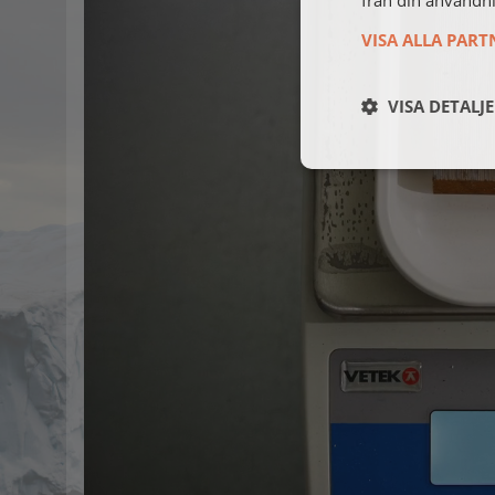
från din användni
VISA ALLA PART
VISA DETALJ