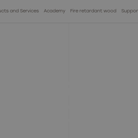
cts and Services
Academy
Fire retardant wood
Suppor
FE FOR NATU
AFE FOR YO