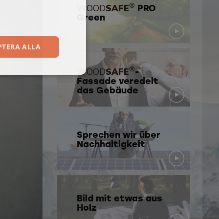
®
WOOD
SAFE
PRO
Green
PTERA ALLA
®
WOOD
SAFE
-
Fassade veredelt
das Gebäude
Sprechen wir über
Nachhaltigkeit
Bild mit etwas aus
Holz