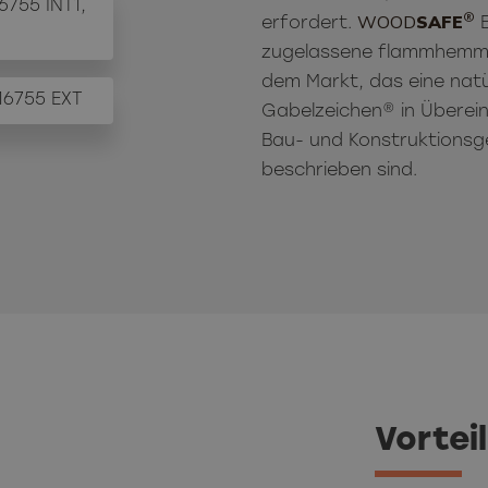
6755 INT1,
®
WOOD
SAFE
erfordert.
E
zugelassene flammhemme
dem Markt, das eine natür
16755 EXT
Gabelzeichen® in Überein
Bau- und Konstruktionsg
beschrieben sind.
Vortei