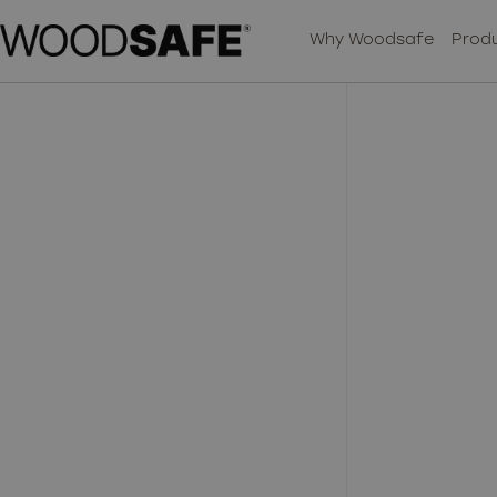
Why Woodsafe
Produ
SA
S