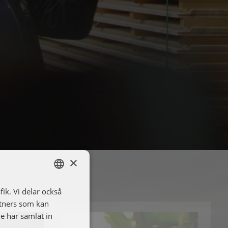
×
fik. Vi delar också
SWEDISH
tners som kan
ENGELSKA
e har samlat in