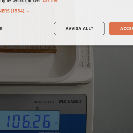
ng av deras tjänster.
Läs mer
NERS
(1534) →
ER
AVVISA ALLT
ACCE