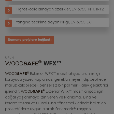
Higroskopik olmayan özellikler, EN16755 INT1, INT2
Yangına tepkime dayanıklılığı, EN16755 EXT
Numune projelere bağlantı
ÜRÜN
®
WOOD
SAFE
WFX™
®
WOOD
SAFE
Exterior WFX™ masif ahşap ürünler için
koruyucu yüzey kaplaması gerektirmeyen, dış cepheye
maruz kalabilecek benzersiz bir polimerik alev geciktirici
®
WOOD
SAFE
işlemdir.
Exterior WFX™ masif ahşap için
doğal yaşlanmaya izin veren ve Planlama, Bina ve
İnşaat Yasası ve Ulusal Bina Yönetmeliklerinde belirtilen
prosedürlere uygun olarak fork mark® taşıyan