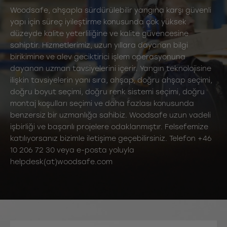
Woodsafe, ahşapla sürdürülebilir yangına karşı güvenli
yapı için süreç iyileştirme konusunda çok yüksek
düzeyde kalite yeterliliğine ve kalite güvencesine
sahiptir. Hizmetlerimiz, uzun yıllara dayanan bilgi
birikimine ve alev geciktirici işlem operasyonuna
dayanan uzman tavsiyelerini içerir. Yangın teknolojisine
ilişkin tavsiyelerin yanı sıra, ahşap, doğru ahşap seçimi,
doğru boyut seçimi, doğru renk sistemi seçimi, doğru
montaj koşulları seçimi ve daha fazlası konusunda
benzersiz bir uzmanlığa sahibiz. Woodsafe uzun vadeli
işbirliği ve başarılı projelere odaklanmıştır. Felsefemize
katılıyorsanız bizimle iletişime geçebilirsiniz. Telefon +46
10 206 72 30 veya e-posta yoluyla
helpdesk(at)woodsafe.com