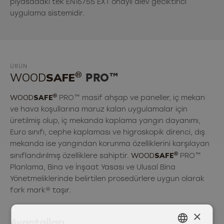
piyasadaki tek EN16755 EXT onaylı alev geciktirici
uygulama sistemidir.
ÜRÜN
®
WOOD
SAFE
PRO™
®
WOOD
SAFE
PRO™ masif ahşap ve paneller, iç mekan
ve hava koşullarına maruz kalan uygulamalar için
üretilmiş olup, iç mekanda kaplama yangın dayanımı,
Euro sınıfı, cephe kaplaması ve higroskopik direnci, dış
mekanda ise yangından korunma özelliklerini karşılayan
®
WOOD
SAFE
sınıflandırılmış özelliklere sahiptir.
PRO™
Planlama, Bina ve İnşaat Yasası ve Ulusal Bina
Yönetmeliklerinde belirtilen prosedürlere uygun olarak
fork mark® taşır.
×
Avantajları