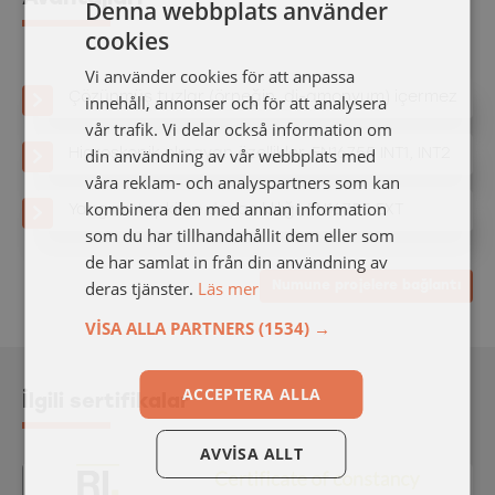
Denna webbplats använder
cookies
SWEDISH
Vi använder cookies för att anpassa
ENGELSKA
Çözünmüş tuzlar (örneğin, di-amonyum) içermez
innehåll, annonser och för att analysera
vår trafik. Vi delar också information om
din användning av vår webbplats med
Higroskopik olmayan özellikler, EN16755 INT1, INT2
våra reklam- och analyspartners som kan
kombinera den med annan information
Yangına tepkime dayanıklılığı, EN16755 EXT
som du har tillhandahållit dem eller som
de har samlat in från din användning av
deras tjänster.
Läs mer
Numune projelere bağlantı
VISA ALLA PARTNERS
(1534) →
ACCEPTERA ALLA
İlgili sertifikalar
AVVISA ALLT