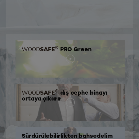
®
WOOD
SAFE
PRO Green
®
WOOD
SAFE
dış cephe binayı
ortaya çıkarır
Sürdürülebilirlikten bahsedelim