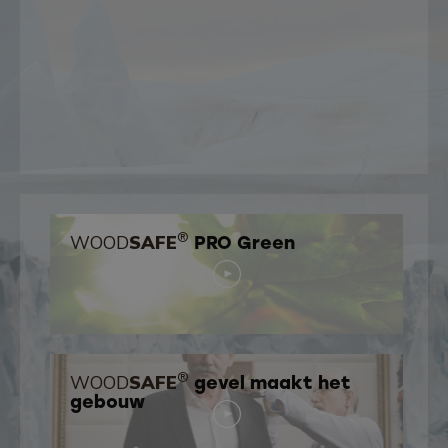
®
WOOD
SAFE
PRO Green
®
WOOD
SAFE
gevel maakt het
gebouw