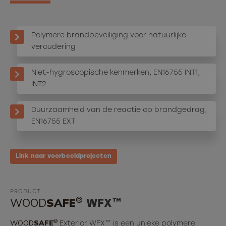
Polymere brandbeveiliging voor natuurlijke
veroudering
Niet-hygroscopische kenmerken, EN16755 INT1,
INT2
Duurzaamheid van de reactie op brandgedrag,
EN16755 EXT
Link naar voorbeeldprojecten
PRODUCT
®
WOOD
SAFE
WFX™
®
WOOD
SAFE
Exterior WFX™ is een unieke polymere