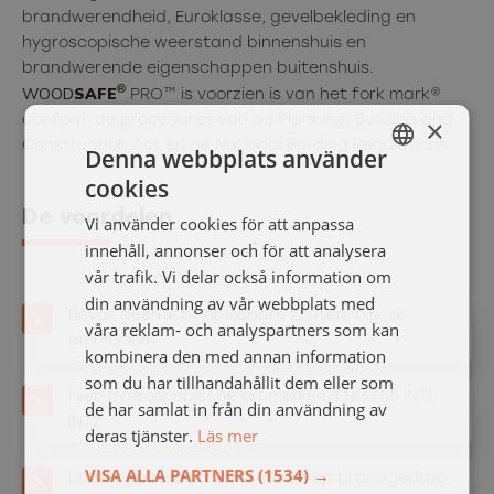
brandwerendheid, Euroklasse, gevelbekleding en
hygroscopische weerstand binnenshuis en
brandwerende eigenschappen buitenshuis.
®
WOOD
SAFE
PRO™ is voorzien is van het fork mark®
conform de procedures van de Planning, Building and
×
Construction Act en de National Building Regulations.
Denna webbplats använder
cookies
SWEDISH
De voordelen
Vi använder cookies för att anpassa
ENGELSKA
innehåll, annonser och för att analysera
vår trafik. Vi delar också information om
din användning av vår webbplats med
Bevat geen licht oplosbare zouten, bijv. di-
våra reklam- och analyspartners som kan
ammonium
kombinera den med annan information
som du har tillhandahållit dem eller som
Niet-hygroscopische kenmerken, EN16755 INT1,
de har samlat in från din användning av
INT2
deras tjänster.
Läs mer
VISA ALLA PARTNERS
(1534) →
Duurzaamheid van de reactie op brandgedrag,